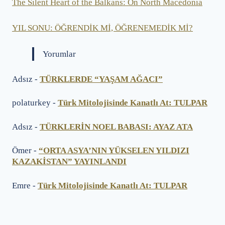
The Silent Heart of the Balkans: On North Macedonia
YIL SONU: ÖĞRENDİK Mİ, ÖĞRENEMEDİK Mİ?
Yorumlar
Adsız
-
TÜRKLERDE “YAŞAM AĞACI”
polaturkey
-
Türk Mitolojisinde Kanatlı At: TULPAR
Adsız
-
TÜRKLERİN NOEL BABASI: AYAZ ATA
Ömer
-
“ORTA ASYA’NIN YÜKSELEN YILDIZI
KAZAKİSTAN” YAYINLANDI
Emre
-
Türk Mitolojisinde Kanatlı At: TULPAR