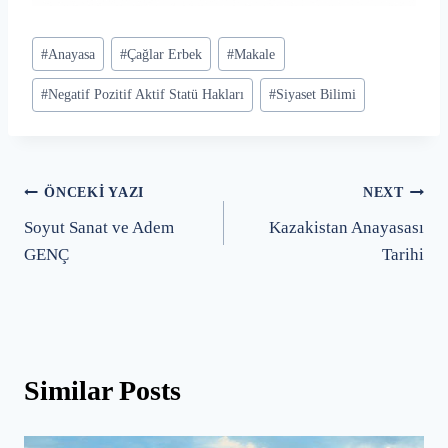
Post
#
Anayasa
#
Çağlar Erbek
#
Makale
Tags:
#
Negatif Pozitif Aktif Statü Hakları
#
Siyaset Bilimi
Yazı
ÖNCEKI YAZI
NEXT
Soyut Sanat ve Adem
Kazakistan Anayasası
gezinmesi
GENÇ
Tarihi
Similar Posts