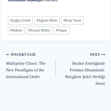
Post
#
Çağlar Erbek
#
Eğitim-Bilim
#
Köşe Yazısı
Tags:
#
Makale
#
Siyaset Bilimi
#
Yaşam
Yazı
ÖNCEKI YAZI
NEXT
Multipolar Chaos: The
Bozkır Estetiğinde
gezinmesi
New Paradigms of the
Formun Dinamizmi:
International Order
Rüzgârın Şekil Verdiği
Sanat