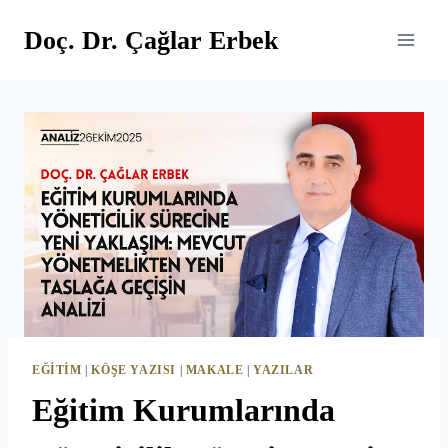
Skip
Doç. Dr. Çağlar Erbek
to
content
EĞITIM
|
KÖŞE YAZISI
|
MAKALE
|
YAZILAR
Eğitim Kurumlarında