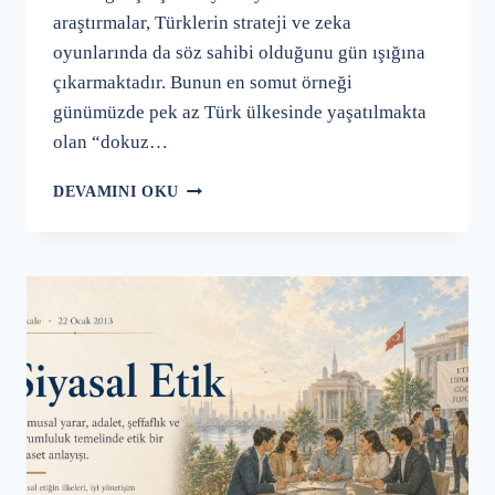
araştırmalar, Türklerin strateji ve zeka
oyunlarında da söz sahibi olduğunu gün ışığına
çıkarmaktadır. Bunun en somut örneği
günümüzde pek az Türk ülkesinde yaşatılmakta
olan “dokuz…
DÖRT
DEVAMINI OKU
BIN
YILLIK
TÜRK
ZEKA
VE
STRATEJI
OYUNU:
DOKUZ
KUMALAK
(DOKUZ
TAŞ)