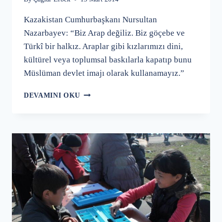
Kazakistan Cumhurbaşkanı Nursultan
Nazarbayev: “Biz Arap değiliz. Biz göçebe ve
Türkî bir halkız. Araplar gibi kızlarımızı dini,
kültürel veya toplumsal baskılarla kapatıp bunu
Müslüman devlet imajı olarak kullanamayız.”
NURSULTAN
DEVAMINI OKU
NAZARBAYEV:
"BİZ
ARAP
DEĞİLİZ.
GÖÇEBE
VE
TÜRKİ
BİR
HALKIZ."