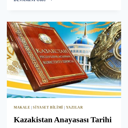
DEMOKRATIKLEŞME
VE
MODERNIZASYON
YOLUNDA
GERÇEKLEŞTIRILEN
REFORMLAR
MAKALE
|
SIYASET BILIMI
|
YAZILAR
Kazakistan Anayasası Tarihi