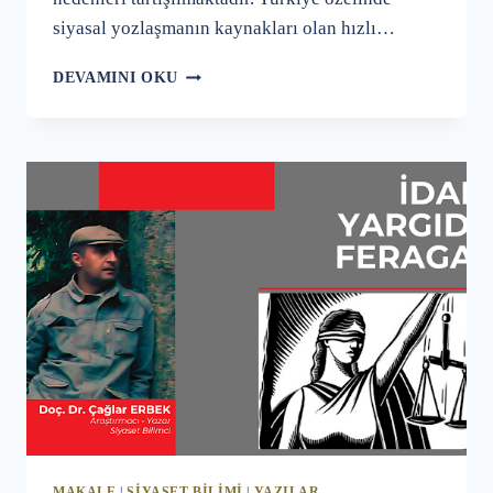
siyasal yozlaşmanın kaynakları olan hızlı…
SİYASAL
DEVAMINI OKU
ETİK
MAKALE
|
SIYASET BILIMI
|
YAZILAR