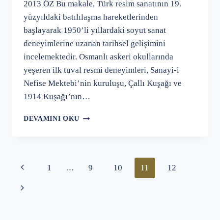
2013 ÖZ Bu makale, Türk resim sanatının 19.
yüzyıldaki batılılaşma hareketlerinden
başlayarak 1950’li yıllardaki soyut sanat
deneyimlerine uzanan tarihsel gelişimini
incelemektedir. Osmanlı askeri okullarında
yeşeren ilk tuval resmi deneyimleri, Sanayi-i
Nefise Mektebi’nin kuruluşu, Çallı Kuşağı ve
1914 Kuşağı’nın…
ÇAĞDAŞ
DEVAMINI OKU
TÜRK
RESIM
SANATI
TARIHI
Page
Önceki
1
…
9
10
11
12
navigation
Sayfa
Next
Page