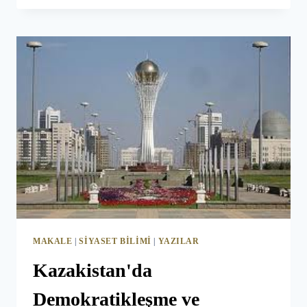
YÜRÜTÜLEN
MÜZAKERELER
ÇERÇEVESINDE
GERÇEKLEŞTIRILEN
REFORMLAR
MAKALE
|
SIYASET BILIMI
|
YAZILAR
Kazakistan'da
Demokratikleşme ve