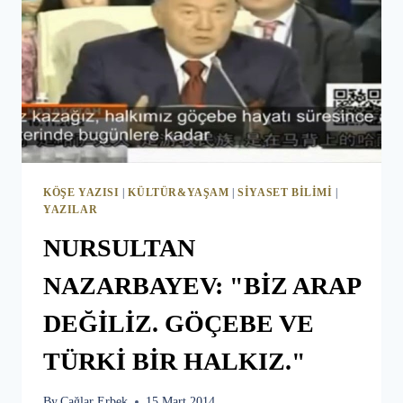
KÖŞE YAZISI
|
KÜLTÜR&YAŞAM
|
SIYASET BILIMI
|
YAZILAR
NURSULTAN
NAZARBAYEV: "BİZ ARAP
DEĞİLİZ. GÖÇEBE VE
TÜRKİ BİR HALKIZ."
By
Çağlar Erbek
15 Mart 2014