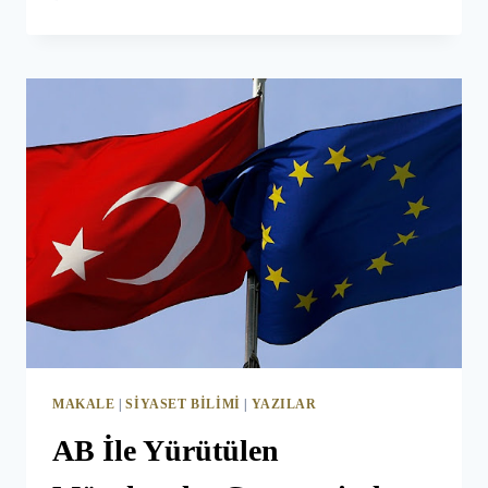
YARGIDA
FERAGAT
MAKALE
|
SIYASET BILIMI
|
YAZILAR
AB İle Yürütülen